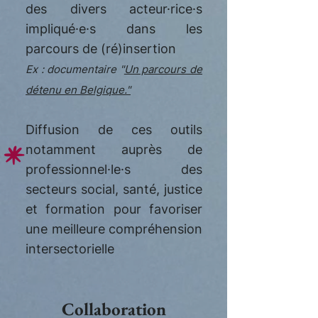
des divers acteur·rice·s
impliqué·e·s dans les
parcours de (ré)insertion
Ex : documentaire "
Un parcours de
détenu en Belgique."
Diffusion de ces outils
notamment auprès de
professionnel·le·s des
secteurs social, santé, justice
et formation pour favoriser
une meilleure compréhension
intersectorielle
Collaboration