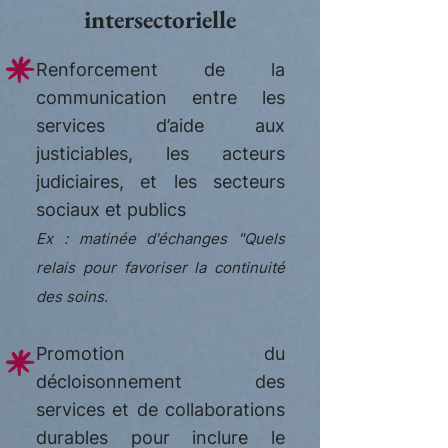
intersectorielle
Renforcement de la
communication entre les
services d’aide aux
justiciables, les acteurs
judiciaires, et les secteurs
sociaux et publics
​Ex : matinée d'échanges "Quels
relais pour favoriser la continuité
des soins.
Promotion du
décloisonnement des
services et de collaborations
durables pour inclure le