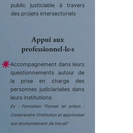
public justiciable à travers
des projets intersectoriels
Appui aux
professionnel·le·s
Accompagnement dans leurs
questionnements autour de
la prise en charge des
personnes judiciarisées dans
leurs institutions
​Ex : Formation "Former en prison :
Comprendre l’institution et apprivoiser
son environnement de travail"